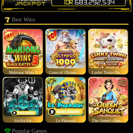
Best Wins
Mahjong Wins 3
Gates of Olympus 1000
Lucky Twins Power Clusters
SixSixSix
Le Pharaoh
The Queen's Banquet
Popular Games