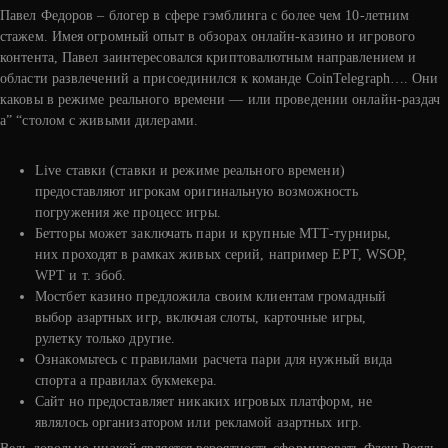
Павел Федоров – блогер в сфере гэмблинга с более чем 10-летним
стажем. Имея огромный опыт в обзорах онлайн-казино и игрового
контента, Павел заинтересовался криптовалютным направлением и
области развлечений а присоединился к команде CoinTelegraph…. Они
каковы в режиме реального времени — или проведении онлайн-раздач
а” “столом с живыми дилерами.
Live ставки (ставки и режиме реального времени)
предоставляют игрокам оригинальную возможность
погружения же процесс игры.
Бетторы может заключать пари и крупные МТТ-турниры,
них проходят в рамках живых серий, например EPT, WSOP,
WPT и т. збоб.
Мостбет казино предложила своим клиентам громадный
выбор азартных игр, включая слоты, карточные игры,
рулетку только другие.
Ознакомьтесь с правилами расчета пари для нужный вида
спорта а правилах букмекера.
Сайт но предоставляет никаких игровых платформ, не
являлось организатором или рекламой азартных игр.