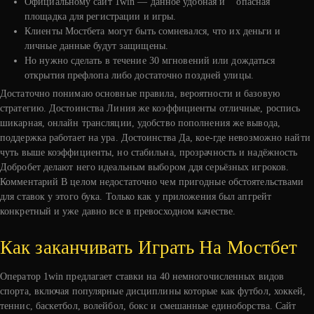
Официальному сайт 1win — данное удобная и” “опасная
площадка для регистрации и игры.
Клиенты Мостбета могут быть сомневался, что их деньги и
личные данные будут защищены.
Но нужно сделать в течение 30 мгновений или дождаться
открытия префлопа либо достаточно поздней улицы.
Достаточно понимаю основные правила, вероятности и базовую
стратегию. Достоинства Линия же коэффициенты отличные, роспись
шикарная, онлайн трансляции, удобство пополнения же вывода,
поддержка работает на ура. Достоинства Да, кое-где невозможно найти
чуть выше коэффициенты, но стабильна, прозрачность и надёжность
Добробет делают него идеальным выбором ддя серьёзных игроков.
Комментарий В целом недостаточно чем пригодные обстоятельствами
для ставок у этого бука. Только как у приложения был апгрейт
конкретный и уже давно все в превосходном качестве.
Как заканчивать Играть На Мостбет
Оператор 1win предлагает ставки на 40 немногочисленных видов
спорта, включая популярные дисциплины которые как футбол, хоккей,
теннис, баскетбол, волейбол, бокс и смешанные единоборства. Сайт