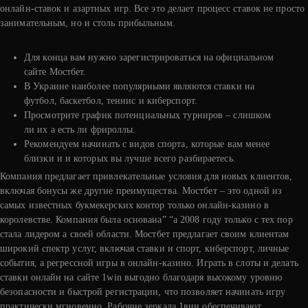
онлайн-ставок и азартных игр. Все это делает процесс ставок не просто
занимательным, но и столь прибыльным.
Для конца вам нужно зарегистрироваться на официальном
сайте Мостбет.
В Украине наиболее популярными являются ставки на
футбол, баскетбол, теннис и киберспорт.
Просмотрите график потенциальных турниров – слишком
ли их а есть ли фрироллы.
Рекомендуем начинать с видов спорта, которые вам менее
близки и и которых вы лучше всего разбираетесь.
Компания предлагает привлекательные условия для новых клиентов,
включая бонусы же другие преимущества. Мостбет – это одной из
самых известных букмекерских контор только онлайн-казино в
королевстве. Компания была основана” “а 2008 году только с тех пор
стала лидером а своей области. Мостбет предлагает своим клиентам
широкий спектр услуг, включая ставки и спорт, киберспорт, личные
события, а регрессной игры в онлайн-казино. Играть в слоты и делать
ставки онлайн на сайте 1win выгодно благодаря высокому уровню
безопасности и быстрой регистрации, что позволяет начинать игру
практически мгновенно. Рабочие зеркала 1вин обеспечивают