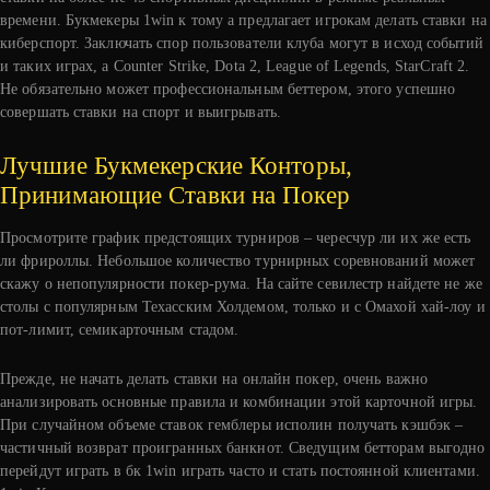
времени. Букмекеры 1win к тому а предлагает игрокам делать ставки на
киберспорт. Заключать спор пользователи клуба могут в исход событий
и таких играх, а Counter Strike, Dota 2, League of Legends, StarCraft 2.
Не обязательно может профессиональным беттером, этого успешно
совершать ставки на спорт и выигрывать.
Лучшие Букмекерские Конторы,
Принимающие Ставки на Покер
Просмотрите график предстоящих турниров – чересчур ли их же есть
ли фрироллы. Небольшое количество турнирных соревнований может
скажу о непопулярности покер-рума. На сайте севилестр найдете не же
столы с популярным Техасским Холдемом, только и с Омахой хай-лоу и
пот-лимит, семикарточным стадом.
Прежде, не начать делать ставки на онлайн покер, очень важно
анализировать основные правила и комбинации этой карточной игры.
При случайном объеме ставок гемблеры исполин получать кэшбэк –
частичный возврат проигранных банкнот. Сведущим бетторам выгодно
перейдут играть в бк 1win играть часто и стать постоянной клиентами.