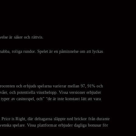
else är säker och rättvis.
 snabba, roliga rundor. Spelet är en påminnelse om att lyckas
sprocenten och erbjuds spelarna varierar mellan 97, 91% och
nivåer, och potentiella vinstbelopp. Vissa versioner erbjuder
yper av casinospel, och” “de är inte konstant lätt att vara
rice is Right, där deltagarna släppte ned brickor från durante
 svenska spelare. Vissa plattformar erbjuder dagliga bonusar för