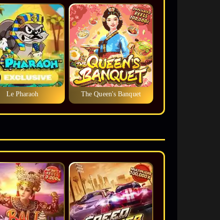
Le Pharaoh
The Queen's Banquet