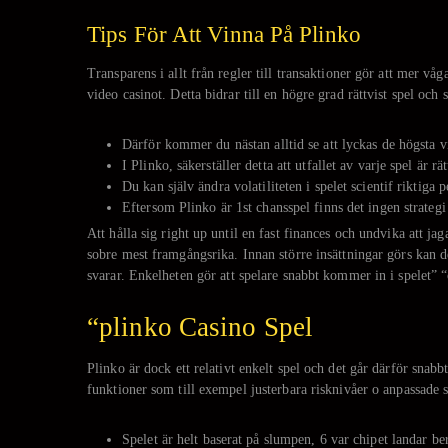
Tips För Att Vinna På Plinko
Transparens i allt från regler till transaktioner gör att mer våg
video casinot. Detta bidrar till en högre grad rättvist spel och
Därför kommer du nästan alltid se att lyckas de högsta v
I Plinko, säkerställer detta att utfallet av varje spel är 
Du kan själv ändra volatiliteten i spelet scientif riktiga 
Eftersom Plinko är 1st chansspel finns det ingen strategi
Att hålla sig right up until en fast finances och undvika att ja
sobre mest framgångsrika. Innan större insättningar görs kan d
svarar. Enkelheten gör att spelare snabbt kommer in i spelet” “
“plinko Casino Spel
Plinko är dock ett relativt enkelt spel och det går därför snabb
funktioner som till exempel justerbara risknivåer o anpassade s
Spelet är helt baserat på slumpen, 6 var chipet landar be