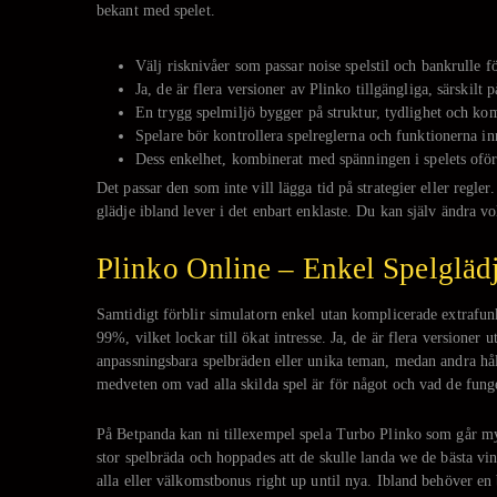
bekant med spelet.
Välj risknivåer som passar noise spelstil och bankrulle fö
Ja, de är flera versioner av Plinko tillgängliga, särskilt 
En trygg spelmiljö bygger på struktur, tydlighet och k
Spelare bör kontrollera spelreglerna och funktionerna inna
Dess enkelhet, kombinerat med spänningen i spelets oföru
Det passar den som inte vill lägga tid på strategier eller regle
glädje ibland lever i det enbart enklaste. Du kan själv ändra vol
Plinko Online – Enkel Spelgläd
Samtidigt förblir simulatorn enkel utan komplicerade extrafunk
99%, vilket lockar till ökat intresse. Ja, de är flera versioner 
anpassningsbara spelbräden eller unika teman, medan andra hålle
medveten om vad alla skilda spel är för något och vad de fung
På Betpanda kan ni tillexempel spela Turbo Plinko som går myc
stor spelbräda och hoppades att de skulle landa we de bästa vins
alla eller välkomstbonus right up until nya. Ibland behöver en