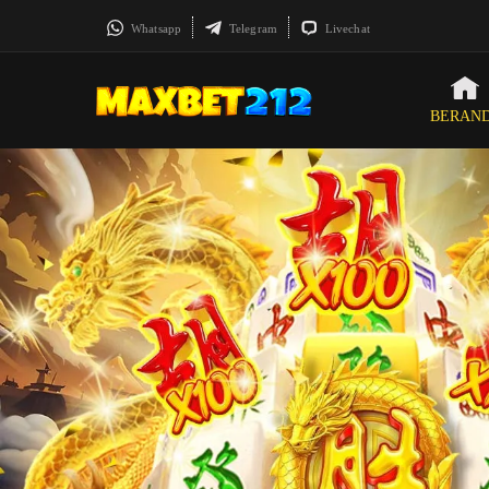
Whatsapp
Telegram
Livechat
BERAN