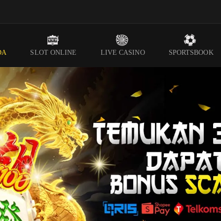
DA
SLOT ONLINE
LIVE CASINO
SPORTSBOOK