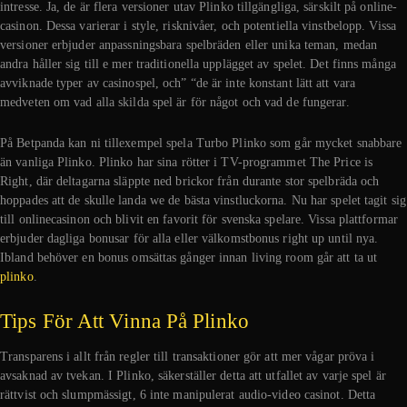
intresse. Ja, de är flera versioner utav Plinko tillgängliga, särskilt på online-
casinon. Dessa varierar i style, risknivåer, och potentiella vinstbelopp. Vissa
versioner erbjuder anpassningsbara spelbräden eller unika teman, medan
andra håller sig till e mer traditionella upplägget av spelet. Det finns många
avviknade typer av casinospel, och” “de är inte konstant lätt att vara
medveten om vad alla skilda spel är för något och vad de fungerar.
På Betpanda kan ni tillexempel spela Turbo Plinko som går mycket snabbare
än vanliga Plinko. Plinko har sina rötter i TV-programmet The Price is
Right, där deltagarna släppte ned brickor från durante stor spelbräda och
hoppades att de skulle landa we de bästa vinstluckorna. Nu har spelet tagit sig
till onlinecasinon och blivit en favorit för svenska spelare. Vissa plattformar
erbjuder dagliga bonusar för alla eller välkomstbonus right up until nya.
Ibland behöver en bonus omsättas gånger innan living room går att ta ut
plinko
.
Tips För Att Vinna På Plinko
Transparens i allt från regler till transaktioner gör att mer vågar pröva i
avsaknad av tvekan. I Plinko, säkerställer detta att utfallet av varje spel är
rättvist och slumpmässigt, 6 inte manipulerat audio-video casinot. Detta