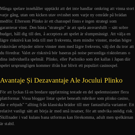
Många spelare innehåller upptäckt att det inte handlar omkring att vinna stort
varje gång, utan om kicken utav ovisshet som varje ny område på brädan
medför. Eftersom Plinko är ett chansspel finns e ingen strategi som
garanterar vinst. Den bästa ”strategin” är att spela ansvarsfullt – sätt sobre
budget, håll dig till den, å acceptera att spelet är slumpmässigt. Att välja en
lägre risknivå kan leda till mer frekventa, men mindre vinster, medan högre
risknivåer erbjuder större vinster men med lägre frekvens, välj det du tror att
du föredrar. Valet av risknivå bör baseras på noise personliga risktolerans o
dina individuella spelmål. Plinko, eller Pachniko som det kallas i Japan där
spelet ursprungligen kommer ifrån har blivit ett populärt casinospel.
Avantaje Și Dezavantaje Ale Jocului Plinko
För att lyckas få en bredare uppfattning testade en del spelentusiaster flera
plattformar. Vissa bloggar listar spelet beneath rubriker som plinko casino,
där e erbjuds” “allting från klassiska brädor till mer fantasifulla varianter. Ett
relativt vanligt sätt att börja är med små insatser, för att undvika onödig risk.
Skillnader i vad kulans bana utformas kan förekomma, adult men spelkärnan
är stabil.