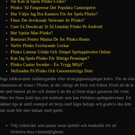
Var Kan Ja Spela Plinko Gratis?
Plinko: Så Fungererar Det Populära Casinospelet
Hur Väljer Jag Bra Kasinon För Att Spela Plinko?
Finns Det Avviknade Versioner Av Plinko?
Cum Să Descărcați Și Să Instalați Plinko Pe Android
Hur Spelar Man Plinko?
Bonusuri Pentru Mașina De Joc Plinko Bonus
Varför Plinko Fortfarande Lockar
Plinko Lämnar Glädje Och Simpel Spelupplevelse Online
Kan Jag Spela Plinko För Riktiga Penningar?
Plinko Casino Sweden – En Trygg Miljö”
Skillnaden På Plinko Och Genomsnittliga Slots
Inga tidskrävande laddningstider eller strategigenomgångar krävs. För att öka
chanserna att vinna i Plinko, är det viktigt att först och främst förstå att de är
ett spel baserat på tur och slump 6 att det ej finns några garantier för vinst.
Men det finns ändå tips och methods som kan förbättra spelupplevelsen. Ett
sådant tips är until exempel att börja med lägre belopp och gradvis öka dem
när male blir mer bekant med spelet.
Välj risknivåer som passar noise spelstil och bankrulle för att
förbättra dina vinstmöjligheter.