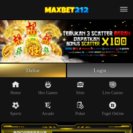
Beranda
Slot Online
Live Casino
Sportsbook
Arcade
Togel Online
Daftar
Login
Poker
Whatsapp
Home
Hot Games
Slots
Live Casino
Telegram
Sports
Arcade
Poker
Togel Online
Livechat