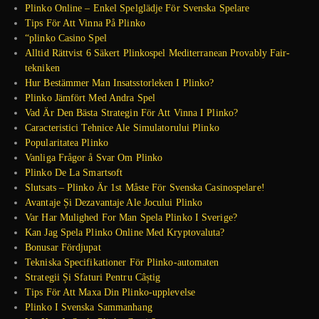
Plinko Online – Enkel Spelglädje För Svenska Spelare
Tips För Att Vinna På Plinko
“plinko Casino Spel
Alltid Rättvist 6 Säkert Plinkospel Mediterranean Provably Fair-
tekniken
Hur Bestämmer Man Insatsstorleken I Plinko?
Plinko Jämfört Med Andra Spel
Vad Är Den Bästa Strategin För Att Vinna I Plinko?
Caracteristici Tehnice Ale Simulatorului Plinko
Popularitatea Plinko
Vanliga Frågor å Svar Om Plinko
Plinko De La Smartsoft
Slutsats – Plinko Är 1st Måste För Svenska Casinospelare!
Avantaje Și Dezavantaje Ale Jocului Plinko
Var Har Mulighed For Man Spela Plinko I Sverige?
Kan Jag Spela Plinko Online Med Kryptovaluta?
Bonusar Fördjupat
Tekniska Specifikationer För Plinko-automaten
Strategii Și Sfaturi Pentru Câștig
Tips För Att Maxa Din Plinko-upplevelse
Plinko I Svenska Sammanhang