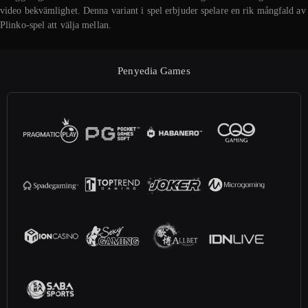
video bekvämlighet. Denna variant i spel erbjuder spelare en rik mångfald av
Plinko-spel att välja mellan.
Penyedia Games