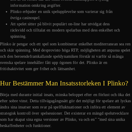
information omkring avgifter.
Plinko erbjuder en unik spelupplevelse som varierar sig från
övriga casinospel.
Att spelet sitter på blivit populärt on-line har utvidgat dess
räckvidd och tilltalat en modern spelarbas med dess enkelhet och
spänning.
Plinko är pengar och ett spel som kombinerar enkelhet mediterranean sea ren
och skär spänning. Med desprovisto höga RTP, möjligheten att anpassa spelet
och den beroendeframkallande speldynamiken förstår ni varför så många
svenska spelare innehåller fått upp ögonen för det. Plinko är en
fritidsaktivitet som ger frihet och lättsamhet.
Hur Bestämmer Man Insatsstorleken I Plinko?
Börja med durante initial insats, minska beloppet efter en förlust och öka det
efter sobre vinst. Detta tillvägagångssätt gör det möjligt för spelare att lyckas
ändra sina insatser som svar på spelfluktuationer och införa ett element av
strategisk kontroll över spelsessioner. Det existerar en mängd spelutvecklare
som har skapat sina egna versioner av Plinko, va och en” “med sina unika
beskaffenheter och funktioner.