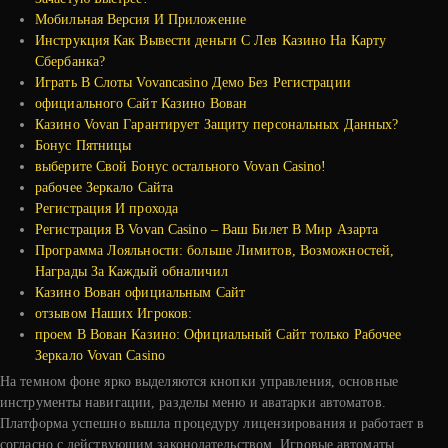
Мобильная Версия И Приложение
Инструкция Как Вывести деньги С Лев Казино На Карту
Сбербанка?
Играть В Слоты Vovancasino Демо Без Регистрации
официального Сайт Казино Вован
Казино Vovan Гарантирует Защиту персональных Данных?
Бонус Пятницы
выберите Свой Бонус остального Vovan Casino!
рабочее Зеркало Сайта
Регистрация И прохода
Регистрация В Vovan Casino – Ваш Билет В Мир Азарта
Программа Лояльности: больше Лимитов, Возможностей,
Награды За Каждый обналичил
Казино Вован официальным Сайт
отзывом Наших Игроков:
проем В Вован Казино: Официальный Сайт только Рабочее
Зеркало Vovan Casino
На темном фоне ярко выделяются кнопки управления, основные
инструменты навигации, разделы меню и аватарки автоматов.
Платформа успешно вышла процедуру лицензирования и работает в
согласно с действующим законодательством. Игровые автоматы