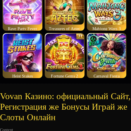
Rave Party Fever
Treasures of Aztec
Mahjong Ways 3
Heist Stakes
Fortune Gems 2
Carnaval Fiesta
Vovan Казино: официальный Сайт,
Регистрация же Бонусы Играй же
Слоты Онлайн
Content