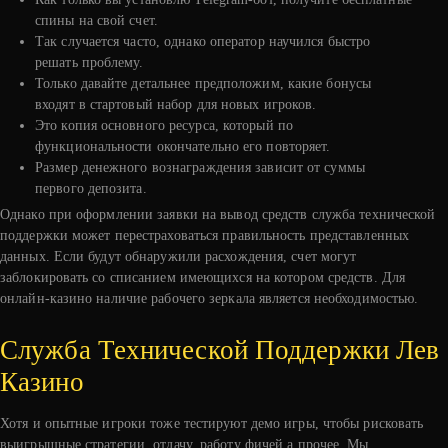
спины на свой счет.
Так случается часто, однако оператор научился быстро
решать проблему.
Только давайте детальнее предположим, какие бонусы
входят в стартовый набор для новых игроков.
Это копия основного ресурса, который по
функциональности окончательно его повторяет.
Размер денежного вознаграждения зависит от суммы
первого депозита.
Однако при оформлении заявки на вывод средств служба технической
поддержки может перестраховаться правильность представленных
данных. Если будут обнаружили расхождения, счет могут
заблокировать со списанием имеющихся на котором средств. Для
онлайн-казино наличие рабочего зеркала является необходимостью.
Служба Технической Поддержки Лев
Казино
Хотя и опытные игроки тоже тестируют демо игры, чтобы рисковать
выигрышные стратегии, отдачу, работу фичей а прочее. Мы