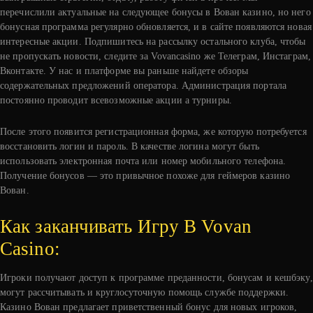
перечислили актуальные на следующее бонусы в Вован казино, но него
бонусная программа регулярно обновляется, и в сайте появляются новая
интересные акции. Подпишитесь на рассылку остального клуба, чтобы
не пропускать новости, следите за Vovancasino же Телеграм, Инстаграм,
Вконтакте. У нас и платформе вы раньше найдете обзоры
содержательных предложений оператора. Администрация портала
постоянно проводит всевозможные акции а турниры.
После этого появится регистрационная форма, же которую потребуется
восстановить логин и пароль. В качестве логина могут быть
использовать электронная почта или номер мобильного телефона.
Получение бонусов — это привычное похоже для геймеров казино
Вован.
Как заканчивать Игру В Vovan
Casino:
Игроки получают доступ к программе преданности, бонусам и кешбэку,
могут рассчитывать и круглосуточную помощь службе поддержки.
Казино Вован предлагает приветственный бонус для новых игроков,