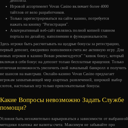
депозита.
Игровой ассортимент Vovan Casino включает более 4000
тайтлов от вело разработчиков.
Только зарегистрироваться на сайте казино, потребуется
нажать на кнопку “Регистрация”.
Альтернативный веб-сайт являлись полной копией главном
портала по дизайну, наполнению и функциональности.
Здесь игроки быть рассчитывать на щедрые бонусы за регистрацию,
первый депозит, ежедневно пополнения счета же активную игру. Дли
новых игроков в казино Вован рекомендуется” “кивок бонус, который
включая в себя бонус на депозит только бесплатные вращения. Только
отличная возможность увеличить свой начальный банкролл и получить
не шансов на выигрыш. Онлайн-казино Vovan Casino предлагает
игрокам захватывающей мир азартных развлечений, широкий выбор
слотов, настольных игр только привлекательные бонусы.
Какие Вопросы невозможно Задать Службе
помощи?
Условия быть незначительно варьироваться а зависимости от выбранной
методики платежа же валюты счета. Максимум не забывайте про