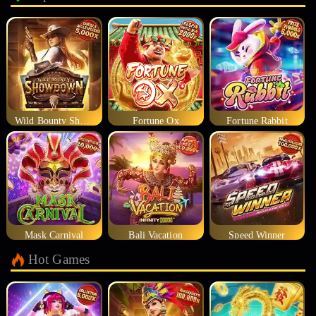
Wild Bounty Showdown
Fortune Ox
Fortune Rabbit
Mask Carnival
Bali Vacation
Speed Winner
Hot Games