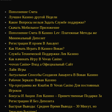
Пополнение Счета
Лучшие Казино другой Недели
Какие Вопросы нельзя Задать Службе поддержке?
Скачать Мобильное Приложение
Пополнение Счета В Казино Lev: Платежные Методы же
Минимальный Депозит
Регистрация И проем В Аккаунт
Как Начать Играть В Казино Вован?
Служба Технической Поддержки Лев Казино
Как начинать Игру В Vovan Casino:
•vovan Casino• Вход а Официальный Сайт
Лайв Игры
Актуальные Способы Создания Аккаунта В Вован Казино
Рабочее Зеркало Вован Казино
Vip-программа же Кэшбэк В Vovan Casino Для постоянных
Игроков
Бонусы И Акции Лев Казино – Приветственные Подарки За
Регистрацию И Без Депозита
Быстрые Выводы: Среднее Время Вывода – 30 Минут, но
Зачастую Быстрее!