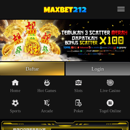
Beranda
Slot Online
Live Casino
Sportsbook
Arcade
Togel Online
Daftar
Login
Poker
Whatsapp
Home
Hot Games
Slots
Live Casino
Telegram
Sports
Arcade
Poker
Togel Online
Livechat