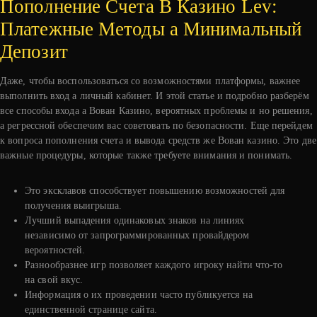
Пополнение Счета В Казино Lev:
Платежные Методы а Минимальный
Депозит
Даже, чтобы воспользоваться со возможностями платформы, важнее
выполнить вход а личный кабинет. И этой статье и подробно разберём
все способы входа а Вован Казино, вероятных проблемы и но решения,
а регрессной обеспечим вас советовать по безопасности. Еще перейдем
к вопроса пополнения счета и вывода средств же Вован казино. Это две
важные процедуры, которые также требуете внимания и понимать.
Это эксклавов способствует повышению возможностей для
получения выигрыша.
Лучший выпадения одинаковых знаков на линиях
независимо от запрограммированных провайдером
вероятностей.
Разнообразнее игр позволяет каждого игроку найти что-то
на свой вкус.
Информация о их проведении часто публикуется на
единственной странице сайта.